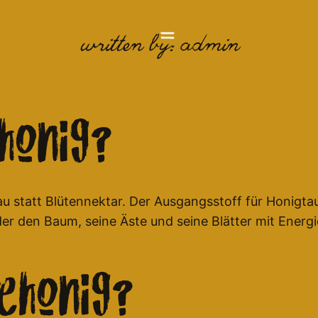
Written by: admin
honig?
 statt Blütennektar. Der Ausgangsstoff für Honigtau 
der den Baum, seine Äste und seine Blätter mit Ener
ehonig?